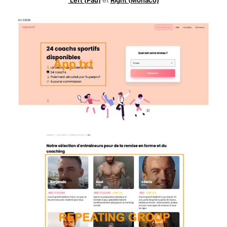
Left (Pau)
et
Right (Monaco)