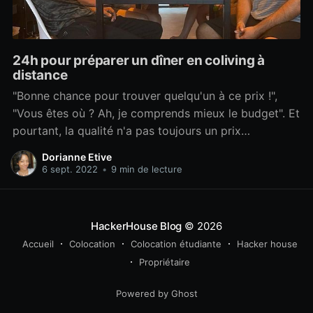
24h pour préparer un dîner en coliving à
distance
"Bonne chance pour trouver quelqu'un à ce prix !",
"Vous êtes où ? Ah, je comprends mieux le budget". Et
pourtant, la qualité n'a pas toujours un prix
exorbitant. Et être à l'étranger n'empêche pas
Dorianne Etive
d'organiser de bons repas à l'autre bout du monde.
6 sept. 2022
•
9 min de lecture
Dans cet article, je vous explique comment j'ai
HackerHouse Blog
© 2026
Accueil
Colocation
Colocation étudiante
Hacker house
Propriétaire
Powered by Ghost